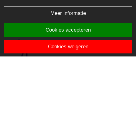
Meer informatie
Cookies accepteren
Cookies weigeren
OBS De Venen
Hooiweide 2
2811 JE Reeuwijk
directie.devenen@stichtingklasse.nl
0182-393873