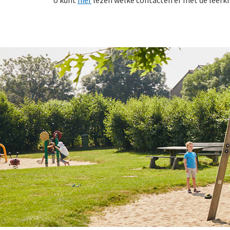
U kunt
hier
lezen welke contacten er met de leerkra