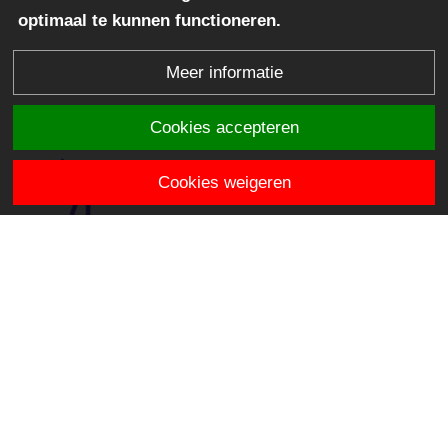
optimaal te kunnen functioneren.
Meer informatie
Cookies accepteren
Cookies weigeren
OBS De Venen
Hooiweide 2
2811 JE Reeuwijk
directie.devenen@stichtingklasse.nl