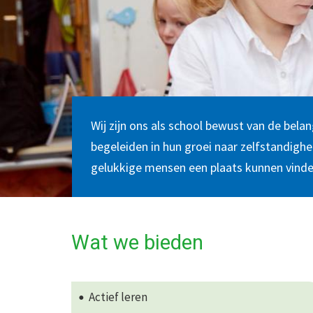
Wij zijn ons als school bewust van de bela
begeleiden in hun groei naar zelfstandighe
gelukkige mensen een plaats kunnen vinde
Wat we bieden
Actief leren