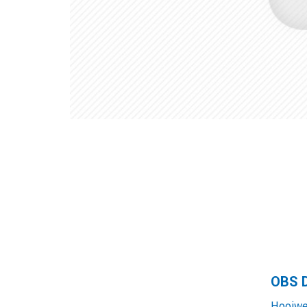
OBS 
Hooiwe