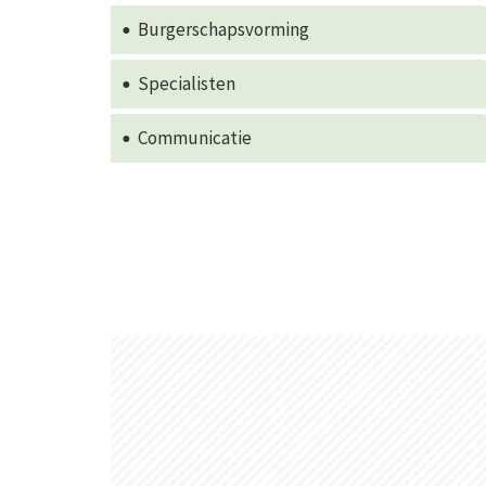
Burgerschapsvorming
Specialisten
Communicatie