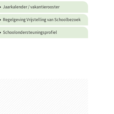
Jaarkalender / vakantierooster
Regelgeving Vrijstelling van Schoolbezoek
Schoolondersteuningsprofiel